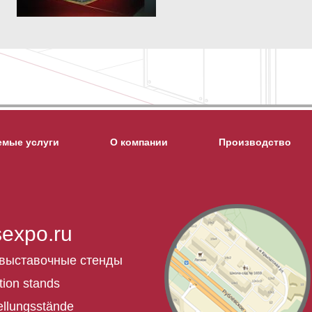
емые услуги
О компании
Производство
sexpo.ru
 выставочные стенды
tion stands
ellungsstände