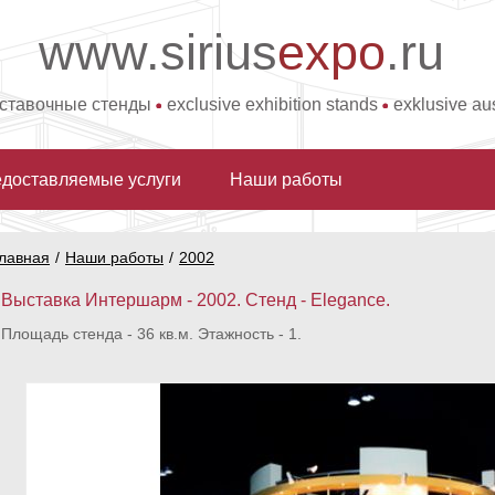
www.sirius
expo
.ru
ыставочные стенды
exclusive exhibition stands
exklusive au
доставляемые услуги
Наши работы
лавная
/
Наши работы
/
2002
Выставка Интершарм - 2002. Стенд - Elegance.
Площадь стенда - 36 кв.м. Этажность - 1.